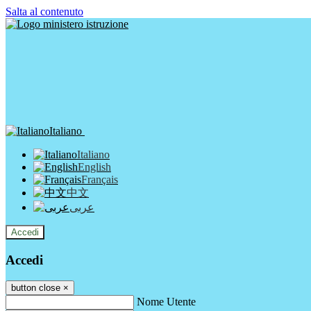
Salta al contenuto
Italiano
Italiano
English
Français
中文
عربى
Accedi
Accedi
button close
×
Nome Utente