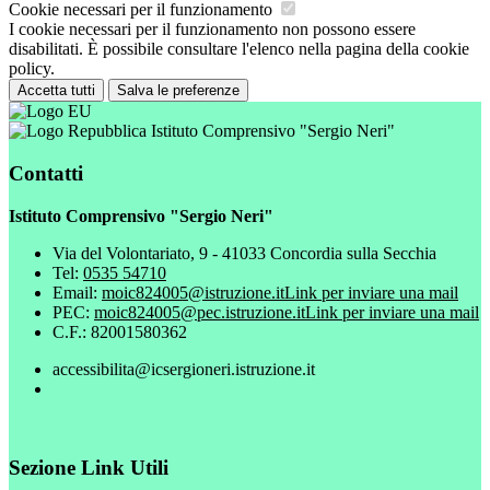
Cookie necessari per il funzionamento
I cookie necessari per il funzionamento non possono essere
disabilitati. È possibile consultare l'elenco nella pagina della cookie
policy.
Accetta tutti
Salva le preferenze
Istituto Comprensivo "Sergio Neri"
Contatti
Istituto Comprensivo "Sergio Neri"
Via del Volontariato, 9 - 41033 Concordia sulla Secchia
Tel:
0535 54710
Email:
moic824005@istruzione.it
Link per inviare una mail
PEC:
moic824005@pec.istruzione.it
Link per inviare una mail
C.F.: 82001580362
accessibilita@icsergioneri.istruzione.it
Sezione Link Utili