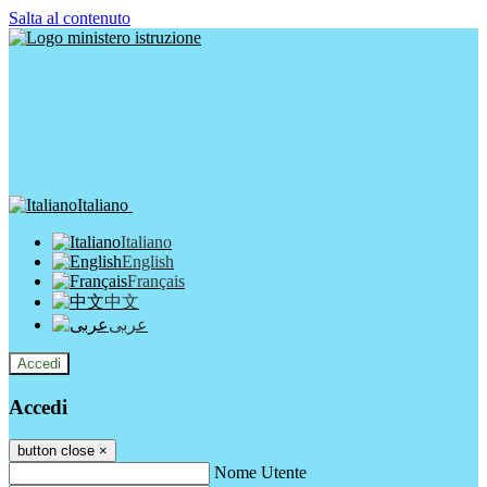
Salta al contenuto
Italiano
Italiano
English
Français
中文
عربى
Accedi
Accedi
button close
×
Nome Utente