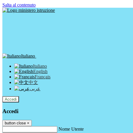
Salta al contenuto
Italiano
Italiano
English
Français
中文
عربى
Accedi
Accedi
button close
×
Nome Utente