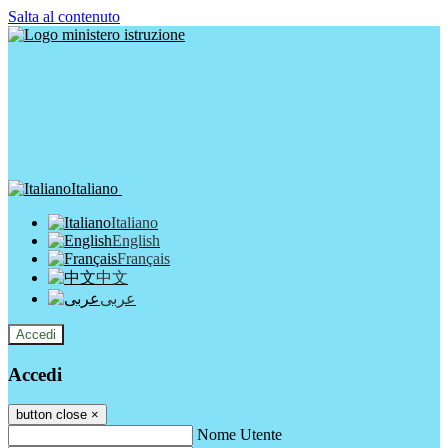
Salta al contenuto
Italiano
Italiano
English
Français
中文
عربى
Accedi
Accedi
button close
×
Nome Utente