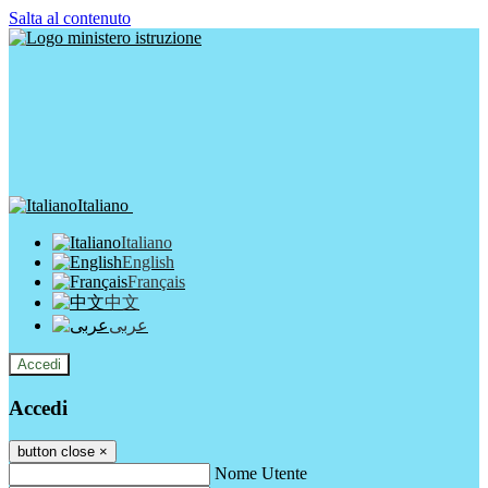
Salta al contenuto
Italiano
Italiano
English
Français
中文
عربى
Accedi
Accedi
button close
×
Nome Utente