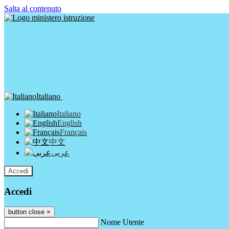
Salta al contenuto
Italiano
Italiano
English
Français
中文
عربى
Accedi
Accedi
button close
×
Nome Utente