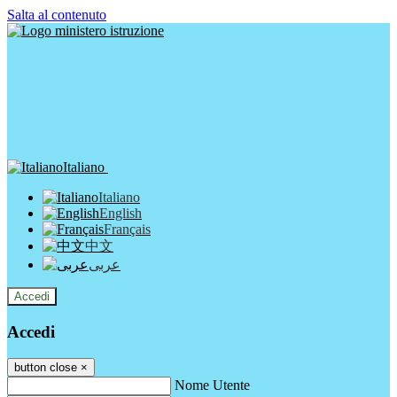
Salta al contenuto
Italiano
Italiano
English
Français
中文
عربى
Accedi
Accedi
button close
×
Nome Utente