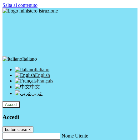
Salta al contenuto
Italiano
Italiano
English
Français
中文
عربى
Accedi
Accedi
button close
×
Nome Utente