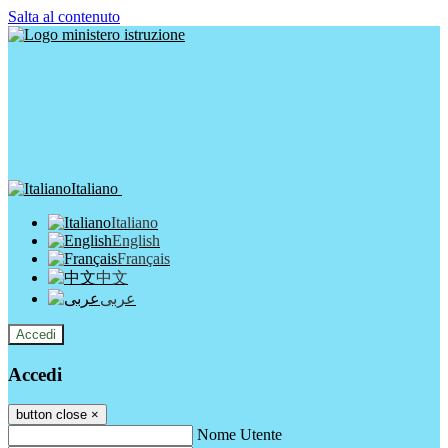
Salta al contenuto
Italiano
Italiano
English
Français
中文
عربى
Accedi
Accedi
button close
×
Nome Utente