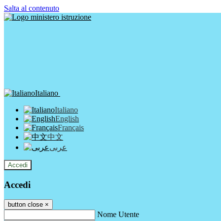
Salta al contenuto
Italiano
Italiano
English
Français
中文
عربى
Accedi
Accedi
button close
×
Nome Utente