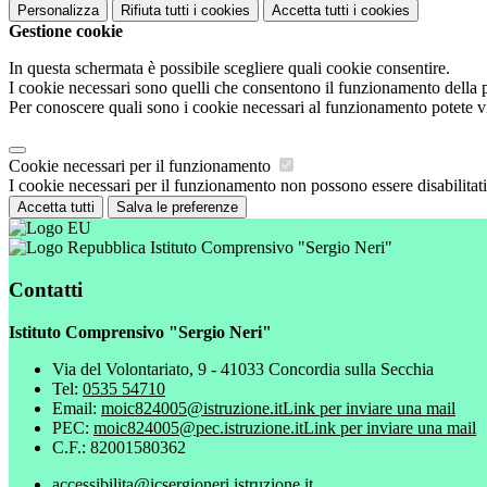
Personalizza
Rifiuta tutti
i cookies
Accetta tutti
i cookies
Gestione cookie
In questa schermata è possibile scegliere quali cookie consentire.
I cookie necessari sono quelli che consentono il funzionamento della pi
Per conoscere quali sono i cookie necessari al funzionamento potete v
Cookie necessari per il funzionamento
I cookie necessari per il funzionamento non possono essere disabilitati.
Accetta tutti
Salva le preferenze
Istituto Comprensivo "Sergio Neri"
Contatti
Istituto Comprensivo "Sergio Neri"
Via del Volontariato, 9 - 41033 Concordia sulla Secchia
Tel:
0535 54710
Email:
moic824005@istruzione.it
Link per inviare una mail
PEC:
moic824005@pec.istruzione.it
Link per inviare una mail
C.F.: 82001580362
accessibilita@icsergioneri.istruzione.it