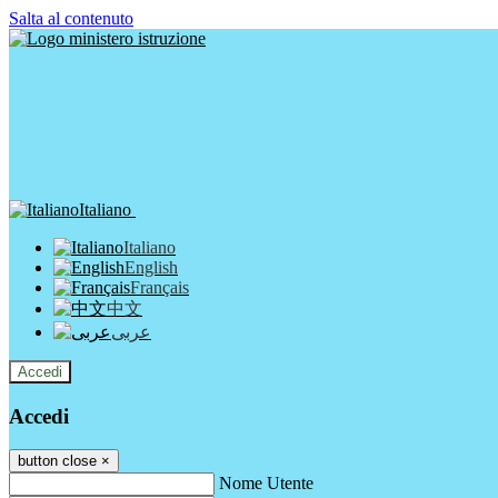
Salta al contenuto
Italiano
Italiano
English
Français
中文
عربى
Accedi
Accedi
button close
×
Nome Utente