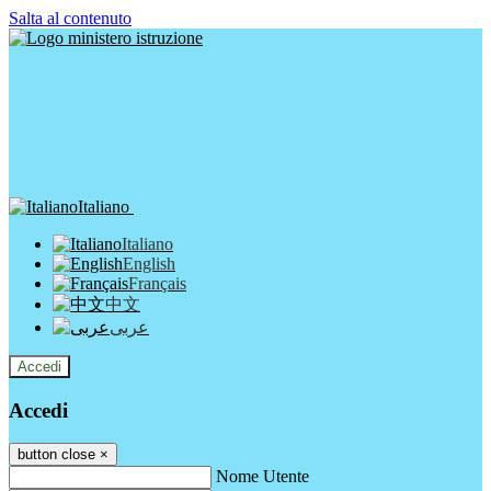
Salta al contenuto
Italiano
Italiano
English
Français
中文
عربى
Accedi
Accedi
button close
×
Nome Utente