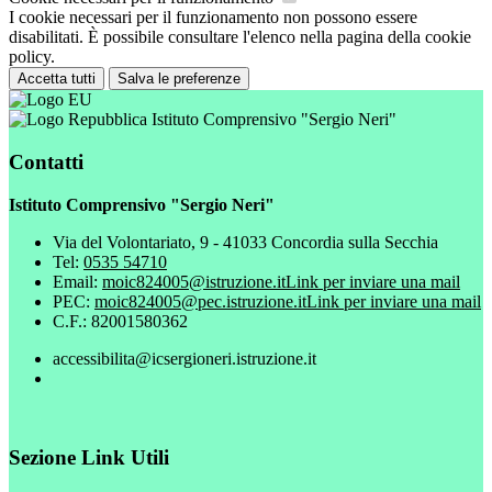
I cookie necessari per il funzionamento non possono essere
disabilitati. È possibile consultare l'elenco nella pagina della cookie
policy.
Accetta tutti
Salva le preferenze
Istituto Comprensivo "Sergio Neri"
Contatti
Istituto Comprensivo "Sergio Neri"
Via del Volontariato, 9 - 41033 Concordia sulla Secchia
Tel:
0535 54710
Email:
moic824005@istruzione.it
Link per inviare una mail
PEC:
moic824005@pec.istruzione.it
Link per inviare una mail
C.F.: 82001580362
accessibilita@icsergioneri.istruzione.it
Sezione Link Utili