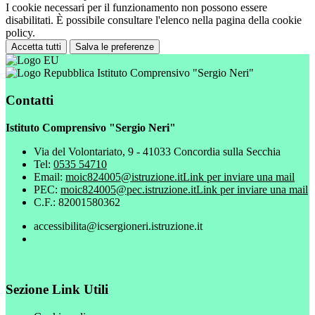
I cookie necessari per il funzionamento non possono essere
disabilitati. È possibile consultare l'elenco nella pagina della cookie
policy.
Accetta tutti
Salva le preferenze
Istituto Comprensivo "Sergio Neri"
Contatti
Istituto Comprensivo "Sergio Neri"
Via del Volontariato, 9 - 41033 Concordia sulla Secchia
Tel:
0535 54710
Email:
moic824005@istruzione.it
Link per inviare una mail
PEC:
moic824005@pec.istruzione.it
Link per inviare una mail
C.F.: 82001580362
accessibilita@icsergioneri.istruzione.it
Sezione Link Utili