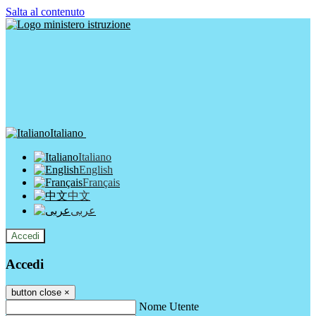
Salta al contenuto
Italiano
Italiano
English
Français
中文
عربى
Accedi
Accedi
button close
×
Nome Utente