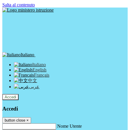
Salta al contenuto
Italiano
Italiano
English
Français
中文
عربى
Accedi
Accedi
button close
×
Nome Utente