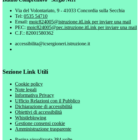
Via del Volontariato, 9 - 41033 Concordia sulla Secchia
Tel:
0535 54710
Email:
moic824005@istruzione.it
Link per inviare una mail
PEC:
moic824005@pec.istruzione.it
Link per inviare una mail
C.F.: 82001580362
accessibilita@icsergioneri.istruzione.it
Sezione Link Utili
Cookie policy
Note legali
Informativa Privacy
Ufficio Relazioni con il Pubblico
Dichiarazione di accessibilità
Obiettivi di accessibilità
Whistleblowing
Gestione consensi cookie
Amministrazione trasparente
Pagina visualizzata
384
volte