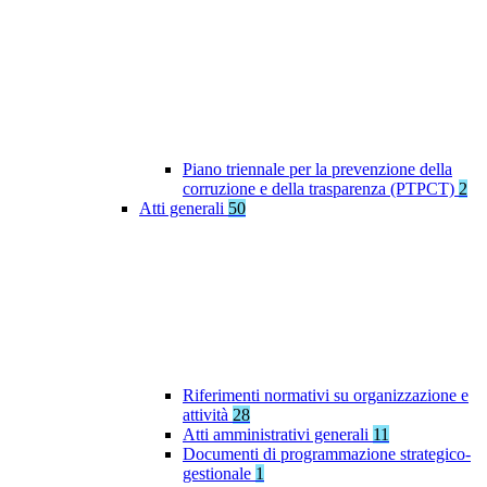
Piano triennale per la prevenzione della
corruzione e della trasparenza (PTPCT)
2
Atti generali
50
Riferimenti normativi su organizzazione e
attività
28
Atti amministrativi generali
11
Documenti di programmazione strategico-
gestionale
1