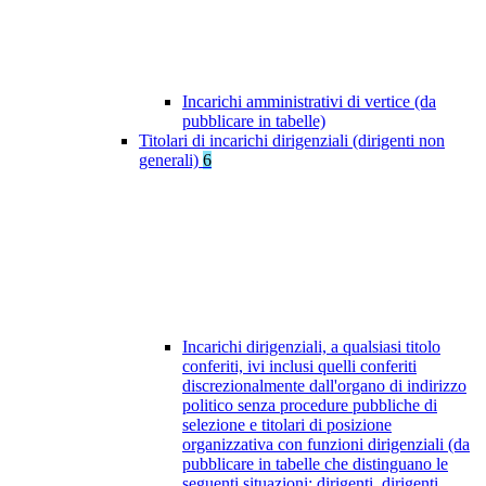
Incarichi amministrativi di vertice (da
pubblicare in tabelle)
Titolari di incarichi dirigenziali (dirigenti non
generali)
6
Incarichi dirigenziali, a qualsiasi titolo
conferiti, ivi inclusi quelli conferiti
discrezionalmente dall'organo di indirizzo
politico senza procedure pubbliche di
selezione e titolari di posizione
organizzativa con funzioni dirigenziali (da
pubblicare in tabelle che distinguano le
seguenti situazioni: dirigenti, dirigenti