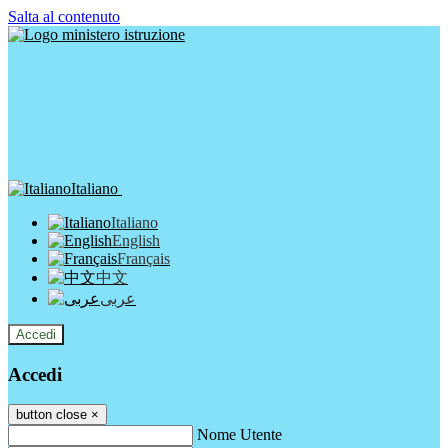
Salta al contenuto
Italiano
Italiano
English
Français
中文
عربى
Accedi
Accedi
button close
×
Nome Utente