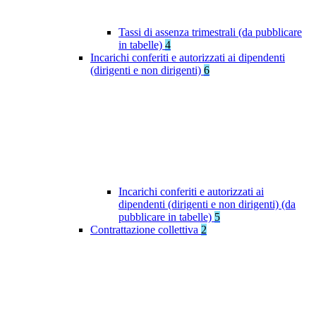
Tassi di assenza trimestrali (da pubblicare
in tabelle)
4
Incarichi conferiti e autorizzati ai dipendenti
(dirigenti e non dirigenti)
6
Incarichi conferiti e autorizzati ai
dipendenti (dirigenti e non dirigenti) (da
pubblicare in tabelle)
5
Contrattazione collettiva
2