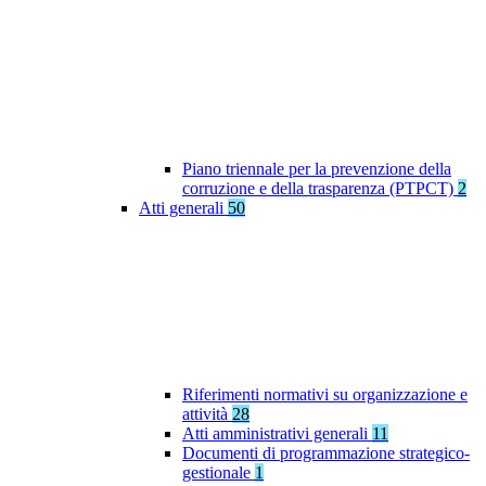
Piano triennale per la prevenzione della
corruzione e della trasparenza (PTPCT)
2
Atti generali
50
Riferimenti normativi su organizzazione e
attività
28
Atti amministrativi generali
11
Documenti di programmazione strategico-
gestionale
1