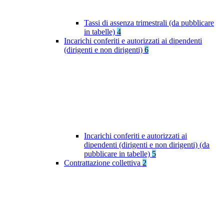
Tassi di assenza trimestrali (da pubblicare
in tabelle)
4
Incarichi conferiti e autorizzati ai dipendenti
(dirigenti e non dirigenti)
6
Incarichi conferiti e autorizzati ai
dipendenti (dirigenti e non dirigenti) (da
pubblicare in tabelle)
5
Contrattazione collettiva
2