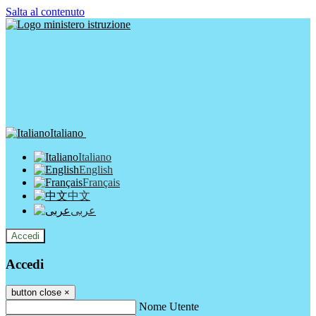
Salta al contenuto
Italiano
Italiano
English
Français
中文
عربى
Accedi
Accedi
button close
×
Nome Utente