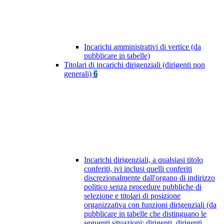
Incarichi amministrativi di vertice (da
pubblicare in tabelle)
Titolari di incarichi dirigenziali (dirigenti non
generali)
6
Incarichi dirigenziali, a qualsiasi titolo
conferiti, ivi inclusi quelli conferiti
discrezionalmente dall'organo di indirizzo
politico senza procedure pubbliche di
selezione e titolari di posizione
organizzativa con funzioni dirigenziali (da
pubblicare in tabelle che distinguano le
seguenti situazioni: dirigenti, dirigenti