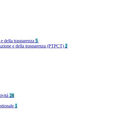
 e della trasparenza
5
rruzione e della trasparenza (PTPCT)
2
tività
28
stionale
1