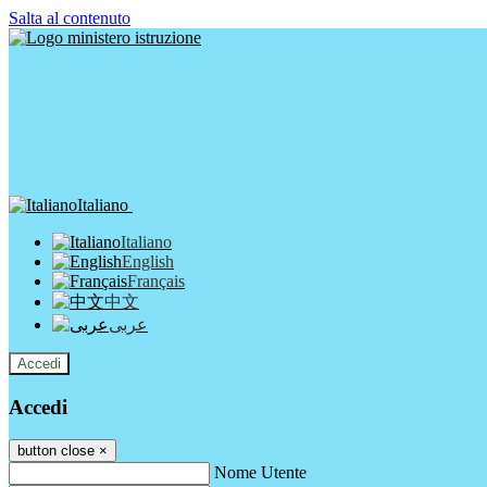
Salta al contenuto
Italiano
Italiano
English
Français
中文
عربى
Accedi
Accedi
button close
×
Nome Utente