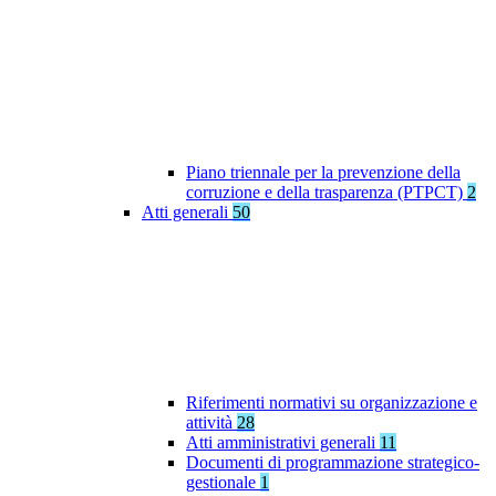
Piano triennale per la prevenzione della
corruzione e della trasparenza (PTPCT)
2
Atti generali
50
Riferimenti normativi su organizzazione e
attività
28
Atti amministrativi generali
11
Documenti di programmazione strategico-
gestionale
1