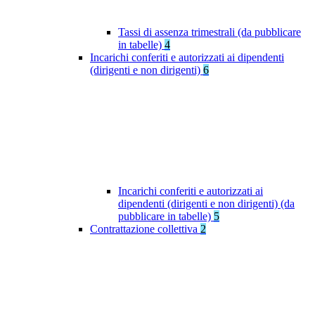
Tassi di assenza trimestrali (da pubblicare
in tabelle)
4
Incarichi conferiti e autorizzati ai dipendenti
(dirigenti e non dirigenti)
6
Incarichi conferiti e autorizzati ai
dipendenti (dirigenti e non dirigenti) (da
pubblicare in tabelle)
5
Contrattazione collettiva
2