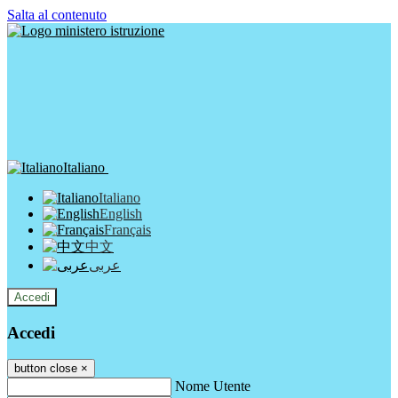
Salta al contenuto
Italiano
Italiano
English
Français
中文
عربى
Accedi
Accedi
button close
×
Nome Utente