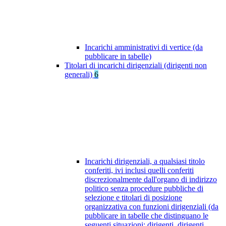
Incarichi amministrativi di vertice (da
pubblicare in tabelle)
Titolari di incarichi dirigenziali (dirigenti non
generali)
6
Incarichi dirigenziali, a qualsiasi titolo
conferiti, ivi inclusi quelli conferiti
discrezionalmente dall'organo di indirizzo
politico senza procedure pubbliche di
selezione e titolari di posizione
organizzativa con funzioni dirigenziali (da
pubblicare in tabelle che distinguano le
seguenti situazioni: dirigenti, dirigenti