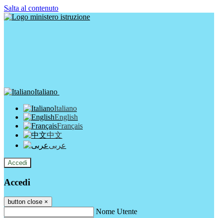
Salta al contenuto
Italiano
Italiano
English
Français
中文
عربى
Accedi
Accedi
button close
×
Nome Utente