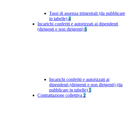
Tassi di assenza trimestrali (da pubblicare
in tabelle)
4
Incarichi conferiti e autorizzati ai dipendenti
(dirigenti e non dirigenti)
6
Incarichi conferiti e autorizzati ai
dipendenti (dirigenti e non dirigenti) (da
pubblicare in tabelle)
5
Contrattazione collettiva
2