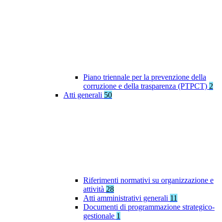
Piano triennale per la prevenzione della
corruzione e della trasparenza (PTPCT)
2
Atti generali
50
Riferimenti normativi su organizzazione e
attività
28
Atti amministrativi generali
11
Documenti di programmazione strategico-
gestionale
1