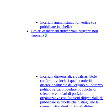
Incarichi amministrativi di vertice (da
pubblicare in tabelle)
Titolari di incarichi dirigenziali (dirigenti non
generali)
6
Incarichi dirigenziali, a qualsiasi titolo
conferiti, ivi inclusi quelli conferiti
discrezionalmente dall'organo di indirizzo
politico senza procedure pubbliche di
selezione e titolari di posizione
organizzativa con funzioni dirigenziali (da
pubblicare in tabelle che distinguano le
seguenti situazioni: dirigenti, dirigenti