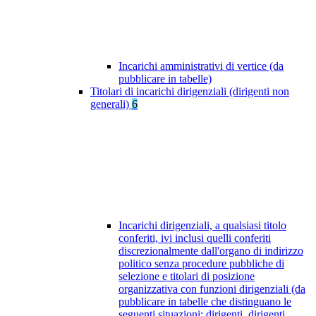
Incarichi amministrativi di vertice (da
pubblicare in tabelle)
Titolari di incarichi dirigenziali (dirigenti non
generali)
6
Incarichi dirigenziali, a qualsiasi titolo
conferiti, ivi inclusi quelli conferiti
discrezionalmente dall'organo di indirizzo
politico senza procedure pubbliche di
selezione e titolari di posizione
organizzativa con funzioni dirigenziali (da
pubblicare in tabelle che distinguano le
seguenti situazioni: dirigenti, dirigenti