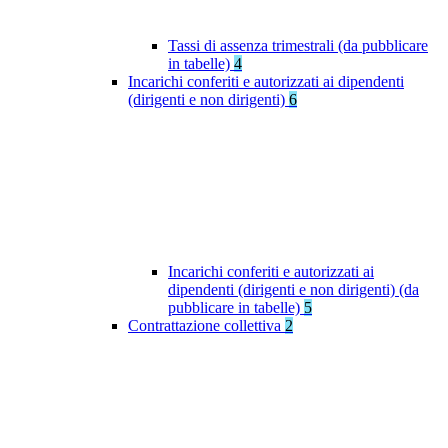
Tassi di assenza trimestrali (da pubblicare
in tabelle)
4
Incarichi conferiti e autorizzati ai dipendenti
(dirigenti e non dirigenti)
6
Incarichi conferiti e autorizzati ai
dipendenti (dirigenti e non dirigenti) (da
pubblicare in tabelle)
5
Contrattazione collettiva
2