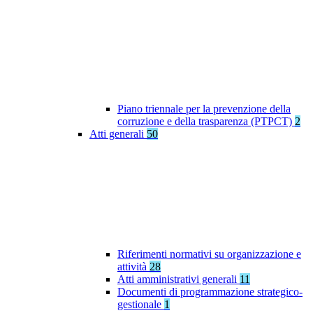
Piano triennale per la prevenzione della
corruzione e della trasparenza (PTPCT)
2
Atti generali
50
Riferimenti normativi su organizzazione e
attività
28
Atti amministrativi generali
11
Documenti di programmazione strategico-
gestionale
1