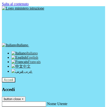
Salta al contenuto
Italiano
Italiano
English
Français
中文
عربى
Accedi
Accedi
button close
×
Nome Utente