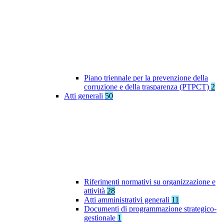
Piano triennale per la prevenzione della
corruzione e della trasparenza (PTPCT)
2
Atti generali
50
Riferimenti normativi su organizzazione e
attività
28
Atti amministrativi generali
11
Documenti di programmazione strategico-
gestionale
1