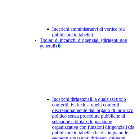
Incarichi amministrativi di vertice (da
pubblicare in tabelle)
Titolari di incarichi dirigenziali (dirigenti non
generali)
6
Incarichi dirigenziali, a qualsiasi titolo
conferiti, ivi inclusi quelli conferiti
discrezionalmente dall'organo di indirizzo
politico senza procedure pubbliche di
selezione e titolari di posizione
organizzativa con funzioni dirigenziali (da
pubblicare in tabelle che distinguano le
seguenti situazioni: dirigenti, dirigenti