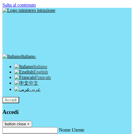
Salta al contenuto
Italiano
Italiano
English
Français
中文
عربى
Accedi
Accedi
button close
×
Nome Utente