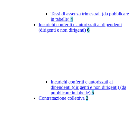
Tassi di assenza trimestrali (da pubblicare
in tabelle)
4
Incarichi conferiti e autorizzati ai dipendenti
(dirigenti e non dirigenti)
6
Incarichi conferiti e autorizzati ai
dipendenti (dirigenti e non dirigenti) (da
pubblicare in tabelle)
5
Contrattazione collettiva
2