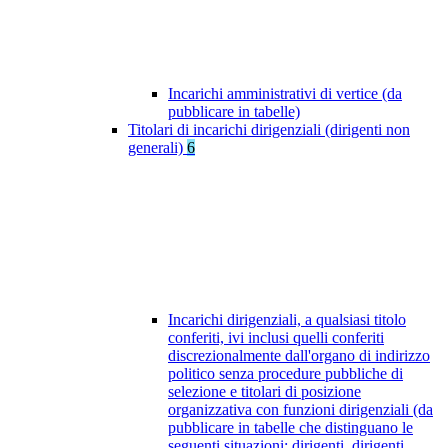
Incarichi amministrativi di vertice (da
pubblicare in tabelle)
Titolari di incarichi dirigenziali (dirigenti non
generali)
6
Incarichi dirigenziali, a qualsiasi titolo
conferiti, ivi inclusi quelli conferiti
discrezionalmente dall'organo di indirizzo
politico senza procedure pubbliche di
selezione e titolari di posizione
organizzativa con funzioni dirigenziali (da
pubblicare in tabelle che distinguano le
seguenti situazioni: dirigenti, dirigenti