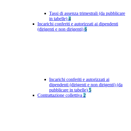
Tassi di assenza trimestrali (da pubblicare
in tabelle)
4
Incarichi conferiti e autorizzati ai dipendenti
(dirigenti e non dirigenti)
6
Incarichi conferiti e autorizzati ai
dipendenti (dirigenti e non dirigenti) (da
pubblicare in tabelle)
5
Contrattazione collettiva
2