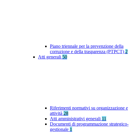
Piano triennale per la prevenzione della
corruzione e della trasparenza (PTPCT)
2
Atti generali
50
Riferimenti normativi su organizzazione e
attività
28
Atti amministrativi generali
11
Documenti di programmazione strategico-
gestionale
1