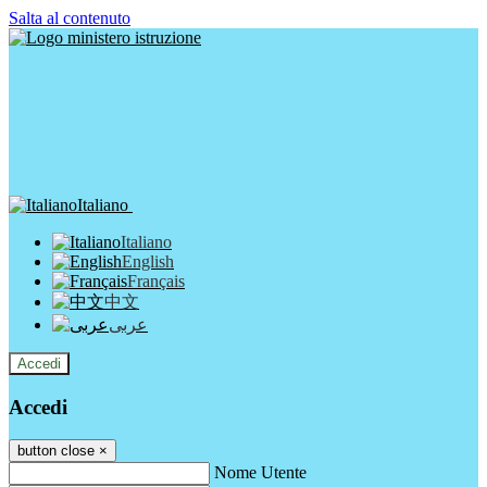
Salta al contenuto
Italiano
Italiano
English
Français
中文
عربى
Accedi
Accedi
button close
×
Nome Utente