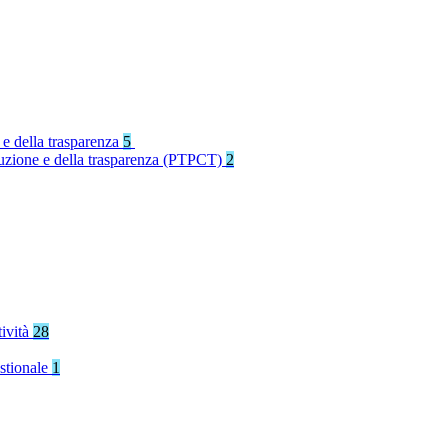
 e della trasparenza
5
rruzione e della trasparenza (PTPCT)
2
tività
28
stionale
1