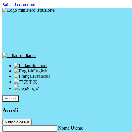
Salta al contenuto
Italiano
Italiano
English
Français
中文
عربى
Accedi
Accedi
button close
×
Nome Utente