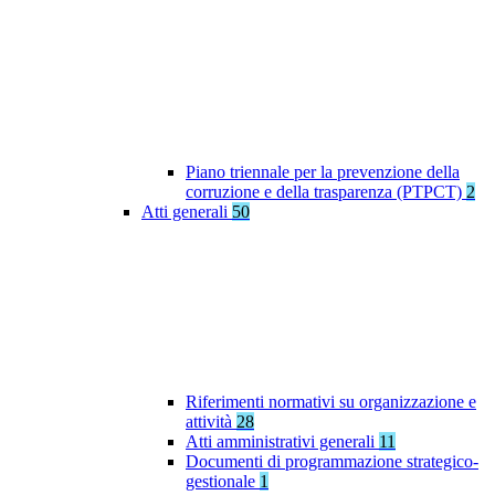
Piano triennale per la prevenzione della
corruzione e della trasparenza (PTPCT)
2
Atti generali
50
Riferimenti normativi su organizzazione e
attività
28
Atti amministrativi generali
11
Documenti di programmazione strategico-
gestionale
1