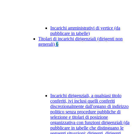
Incarichi amministrativi di vertice (da
pubblicare in tabelle)
Titolari di incarichi dirigenziali (dirigenti non
generali)
6
Incarichi dirigenziali, a qualsiasi titolo
conferiti, ivi inclusi quelli conferiti
discrezionalmente dall'organo di indirizzo
politico senza procedure pubbliche di
selezione e titolari di posizione
organizzativa con funzioni dirigenziali (da
pubblicare in tabelle che distinguano le
seguenti situazioni: dirigenti, dirigenti