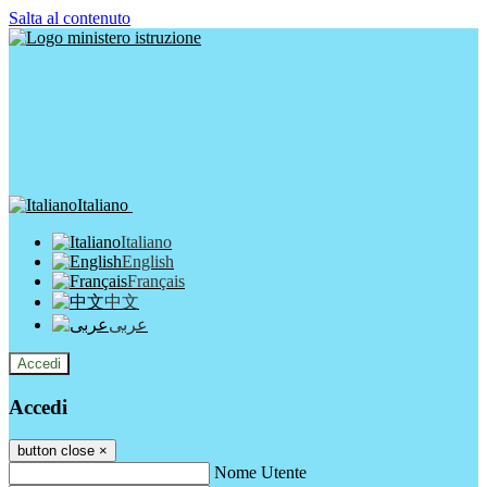
Salta al contenuto
Italiano
Italiano
English
Français
中文
عربى
Accedi
Accedi
button close
×
Nome Utente