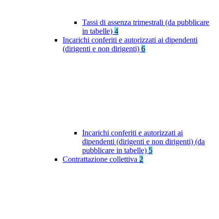
Tassi di assenza trimestrali (da pubblicare
in tabelle)
4
Incarichi conferiti e autorizzati ai dipendenti
(dirigenti e non dirigenti)
6
Incarichi conferiti e autorizzati ai
dipendenti (dirigenti e non dirigenti) (da
pubblicare in tabelle)
5
Contrattazione collettiva
2