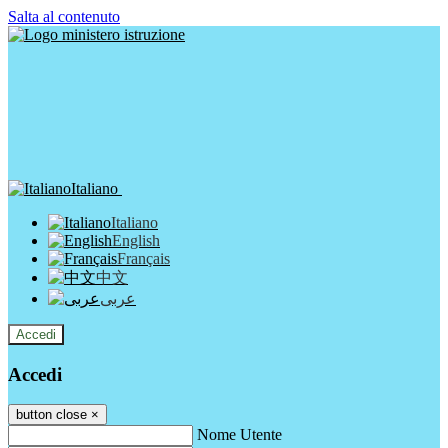
Salta al contenuto
Italiano
Italiano
English
Français
中文
عربى
Accedi
Accedi
button close
×
Nome Utente