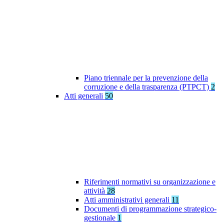
Piano triennale per la prevenzione della
corruzione e della trasparenza (PTPCT)
2
Atti generali
50
Riferimenti normativi su organizzazione e
attività
28
Atti amministrativi generali
11
Documenti di programmazione strategico-
gestionale
1