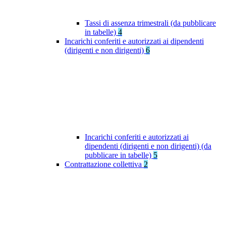
Tassi di assenza trimestrali (da pubblicare
in tabelle)
4
Incarichi conferiti e autorizzati ai dipendenti
(dirigenti e non dirigenti)
6
Incarichi conferiti e autorizzati ai
dipendenti (dirigenti e non dirigenti) (da
pubblicare in tabelle)
5
Contrattazione collettiva
2