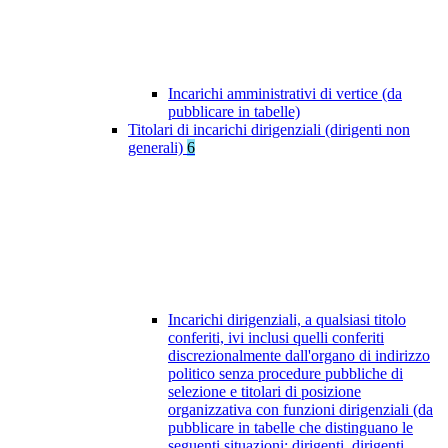
Incarichi amministrativi di vertice (da
pubblicare in tabelle)
Titolari di incarichi dirigenziali (dirigenti non
generali)
6
Incarichi dirigenziali, a qualsiasi titolo
conferiti, ivi inclusi quelli conferiti
discrezionalmente dall'organo di indirizzo
politico senza procedure pubbliche di
selezione e titolari di posizione
organizzativa con funzioni dirigenziali (da
pubblicare in tabelle che distinguano le
seguenti situazioni: dirigenti, dirigenti