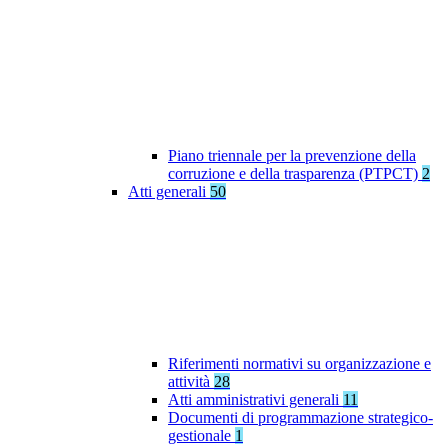
Piano triennale per la prevenzione della
corruzione e della trasparenza (PTPCT)
2
Atti generali
50
Riferimenti normativi su organizzazione e
attività
28
Atti amministrativi generali
11
Documenti di programmazione strategico-
gestionale
1