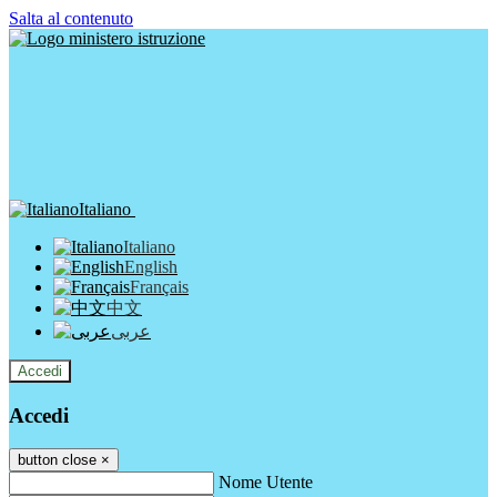
Salta al contenuto
Italiano
Italiano
English
Français
中文
عربى
Accedi
Accedi
button close
×
Nome Utente