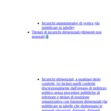
Incarichi amministrativi di vertice (da
pubblicare in tabelle)
Titolari di incarichi dirigenziali (dirigenti non
generali)
6
Incarichi dirigenziali, a qualsiasi titolo
conferiti, ivi inclusi quelli conferiti
discrezionalmente dall'organo di indirizzo
politico senza procedure pubbliche di
selezione e titolari di posizione
organizzativa con funzioni dirigenziali (da
pubblicare in tabelle che distinguano le
seguenti situazioni: dirigenti, dirigenti