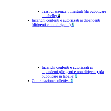
Tassi di assenza trimestrali (da pubblicare
in tabelle)
4
Incarichi conferiti e autorizzati ai dipendenti
(dirigenti e non dirigenti)
6
Incarichi conferiti e autorizzati ai
dipendenti (dirigenti e non dirigenti) (da
pubblicare in tabelle)
5
Contrattazione collettiva
2