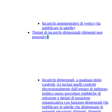
Incarichi amministrativi di vertice (da
pubblicare in tabelle)
Titolari di incarichi dirigenziali (dirigenti non
generali)
6
Incarichi dirigenziali, a qualsiasi titolo
conferiti, ivi inclusi quelli conferiti
discrezionalmente dall'organo di indirizzo
politico senza procedure pubbliche di
selezione e titolari di posizione
organizzativa con funzioni dirigenziali (da
pubblicare in tabelle che distinguano le
seguenti situazioni: dirigenti, dirigenti