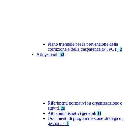
Piano triennale per la prevenzione della
corruzione e della trasparenza (PTPCT)
2
Atti generali
50
Riferimenti normativi su organizzazione e
attività
28
Atti amministrativi generali
11
Documenti di programmazione strategico-
gestionale
1