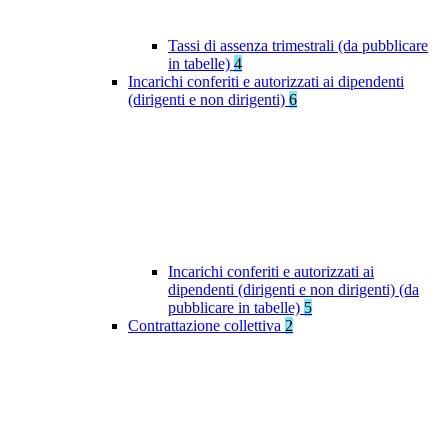
Tassi di assenza trimestrali (da pubblicare
in tabelle)
4
Incarichi conferiti e autorizzati ai dipendenti
(dirigenti e non dirigenti)
6
Incarichi conferiti e autorizzati ai
dipendenti (dirigenti e non dirigenti) (da
pubblicare in tabelle)
5
Contrattazione collettiva
2