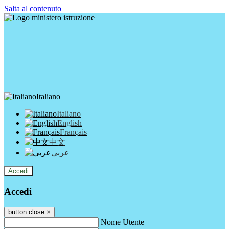
Salta al contenuto
Italiano
Italiano
English
Français
中文
عربى
Accedi
Accedi
button close
×
Nome Utente