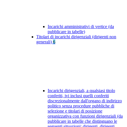
Incarichi amministrativi di vertice (da
pubblicare in tabelle)
Titolari di incarichi dirigenziali (dirigenti non
generali)
6
Incarichi dirigenziali, a qualsiasi titolo
conferiti, ivi inclusi quelli conferiti
discrezionalmente dall'organo di indirizzo
politico senza procedure pubbliche di
selezione e titolari di posizione
organizzativa con funzioni dirigenziali (da
pubblicare in tabelle che distinguano le
seguenti situazioni: dirigenti, dirigenti