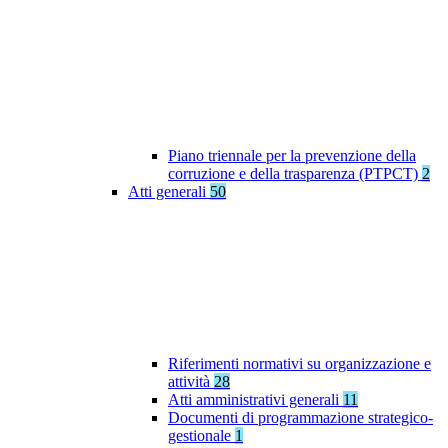
Piano triennale per la prevenzione della
corruzione e della trasparenza (PTPCT)
2
Atti generali
50
Riferimenti normativi su organizzazione e
attività
28
Atti amministrativi generali
11
Documenti di programmazione strategico-
gestionale
1