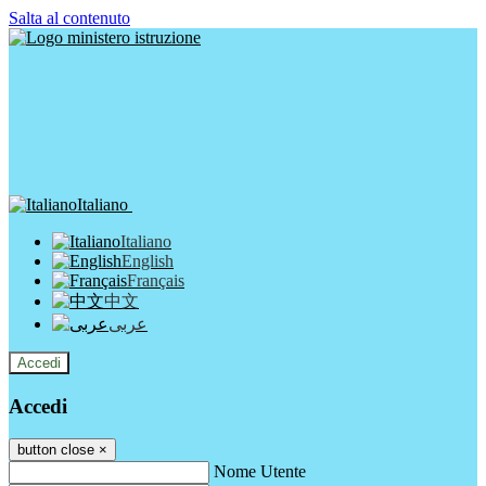
Salta al contenuto
Italiano
Italiano
English
Français
中文
عربى
Accedi
Accedi
button close
×
Nome Utente