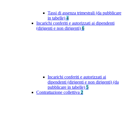
Tassi di assenza trimestrali (da pubblicare
in tabelle)
4
Incarichi conferiti e autorizzati ai dipendenti
(dirigenti e non dirigenti)
6
Incarichi conferiti e autorizzati ai
dipendenti (dirigenti e non dirigenti) (da
pubblicare in tabelle)
5
Contrattazione collettiva
2