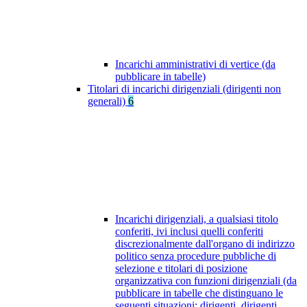
Incarichi amministrativi di vertice (da
pubblicare in tabelle)
Titolari di incarichi dirigenziali (dirigenti non
generali)
6
Incarichi dirigenziali, a qualsiasi titolo
conferiti, ivi inclusi quelli conferiti
discrezionalmente dall'organo di indirizzo
politico senza procedure pubbliche di
selezione e titolari di posizione
organizzativa con funzioni dirigenziali (da
pubblicare in tabelle che distinguano le
seguenti situazioni: dirigenti, dirigenti