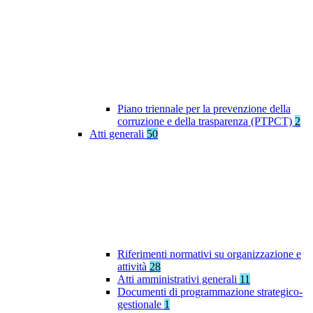
Piano triennale per la prevenzione della
corruzione e della trasparenza (PTPCT)
2
Atti generali
50
Riferimenti normativi su organizzazione e
attività
28
Atti amministrativi generali
11
Documenti di programmazione strategico-
gestionale
1