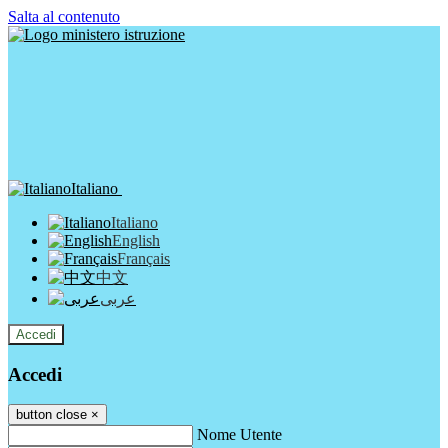
Salta al contenuto
Italiano
Italiano
English
Français
中文
عربى
Accedi
Accedi
button close
×
Nome Utente