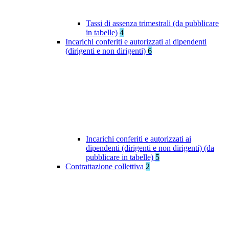
Tassi di assenza trimestrali (da pubblicare
in tabelle)
4
Incarichi conferiti e autorizzati ai dipendenti
(dirigenti e non dirigenti)
6
Incarichi conferiti e autorizzati ai
dipendenti (dirigenti e non dirigenti) (da
pubblicare in tabelle)
5
Contrattazione collettiva
2