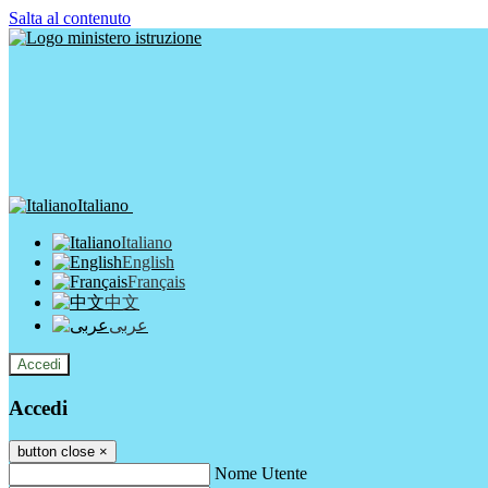
Salta al contenuto
Italiano
Italiano
English
Français
中文
عربى
Accedi
Accedi
button close
×
Nome Utente