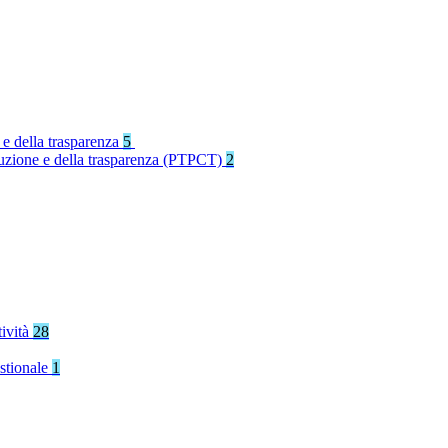
 e della trasparenza
5
rruzione e della trasparenza (PTPCT)
2
tività
28
stionale
1