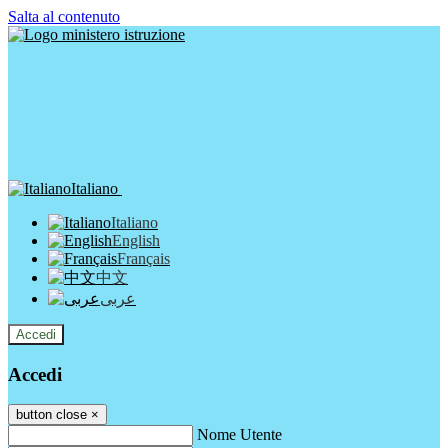
Salta al contenuto
Italiano
Italiano
English
Français
中文
عربى
Accedi
Accedi
button close
×
Nome Utente