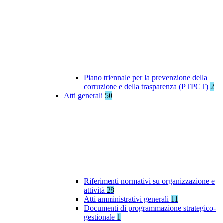
Piano triennale per la prevenzione della
corruzione e della trasparenza (PTPCT)
2
Atti generali
50
Riferimenti normativi su organizzazione e
attività
28
Atti amministrativi generali
11
Documenti di programmazione strategico-
gestionale
1