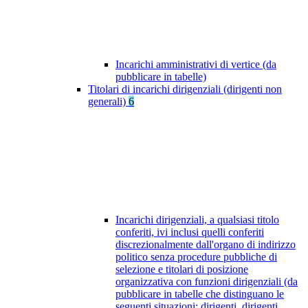
Incarichi amministrativi di vertice (da
pubblicare in tabelle)
Titolari di incarichi dirigenziali (dirigenti non
generali)
6
Incarichi dirigenziali, a qualsiasi titolo
conferiti, ivi inclusi quelli conferiti
discrezionalmente dall'organo di indirizzo
politico senza procedure pubbliche di
selezione e titolari di posizione
organizzativa con funzioni dirigenziali (da
pubblicare in tabelle che distinguano le
seguenti situazioni: dirigenti, dirigenti