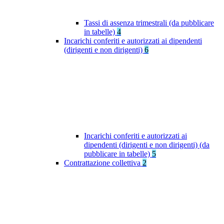
Tassi di assenza trimestrali (da pubblicare
in tabelle)
4
Incarichi conferiti e autorizzati ai dipendenti
(dirigenti e non dirigenti)
6
Incarichi conferiti e autorizzati ai
dipendenti (dirigenti e non dirigenti) (da
pubblicare in tabelle)
5
Contrattazione collettiva
2