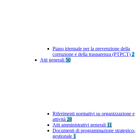
Piano triennale per la prevenzione della
corruzione e della trasparenza (PTPCT)
2
Atti generali
50
Riferimenti normativi su organizzazione e
attività
28
Atti amministrativi generali
11
Documenti di programmazione strategico-
gestionale
1