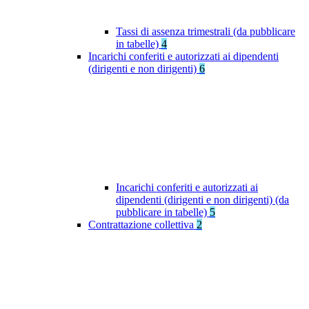
Tassi di assenza trimestrali (da pubblicare
in tabelle)
4
Incarichi conferiti e autorizzati ai dipendenti
(dirigenti e non dirigenti)
6
Incarichi conferiti e autorizzati ai
dipendenti (dirigenti e non dirigenti) (da
pubblicare in tabelle)
5
Contrattazione collettiva
2