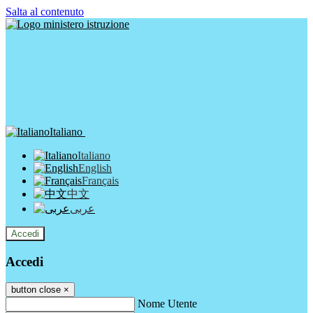
Salta al contenuto
Italiano
Italiano
English
Français
中文
عربى
Accedi
Accedi
button close
×
Nome Utente