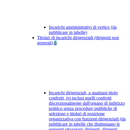
Incarichi amministrativi di vertice (da
pubblicare in tabelle)
Titolari di incarichi dirigenziali (dirigenti non
generali)
6
Incarichi dirigenziali, a qualsiasi titolo
conferiti, ivi inclusi quelli conferiti
discrezionalmente dall'organo di indirizzo
politico senza procedure pubbliche di
selezione e titolari di posizione
organizzativa con funzioni dirigenziali (da
pubblicare in tabelle che distinguano le
seguenti situazioni: dirigenti, dirigenti