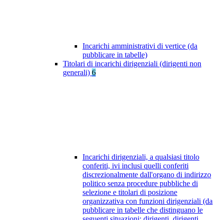
Incarichi amministrativi di vertice (da
pubblicare in tabelle)
Titolari di incarichi dirigenziali (dirigenti non
generali)
6
Incarichi dirigenziali, a qualsiasi titolo
conferiti, ivi inclusi quelli conferiti
discrezionalmente dall'organo di indirizzo
politico senza procedure pubbliche di
selezione e titolari di posizione
organizzativa con funzioni dirigenziali (da
pubblicare in tabelle che distinguano le
seguenti situazioni: dirigenti, dirigenti