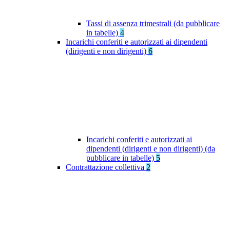
Tassi di assenza trimestrali (da pubblicare
in tabelle)
4
Incarichi conferiti e autorizzati ai dipendenti
(dirigenti e non dirigenti)
6
Incarichi conferiti e autorizzati ai
dipendenti (dirigenti e non dirigenti) (da
pubblicare in tabelle)
5
Contrattazione collettiva
2