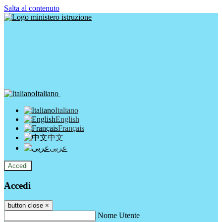
Salta al contenuto
Italiano
Italiano
English
Français
中文
عربى
Accedi
Accedi
button close
×
Nome Utente