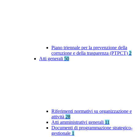
Piano triennale per la prevenzione della
corruzione e della trasparenza (PTPCT)
2
Atti generali
50
Riferimenti normativi su organizzazione e
attività
28
Atti amministrativi generali
11
Documenti di programmazione strategico-
gestionale
1