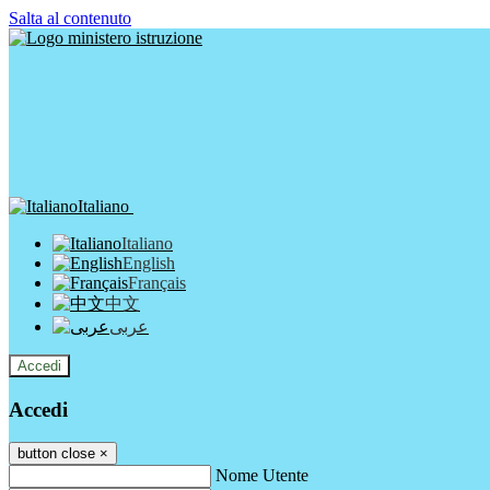
Salta al contenuto
Italiano
Italiano
English
Français
中文
عربى
Accedi
Accedi
button close
×
Nome Utente