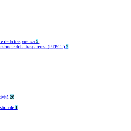
 e della trasparenza
5
rruzione e della trasparenza (PTPCT)
2
tività
28
stionale
1