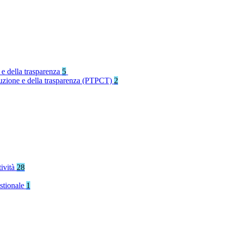
 e della trasparenza
5
rruzione e della trasparenza (PTPCT)
2
tività
28
stionale
1