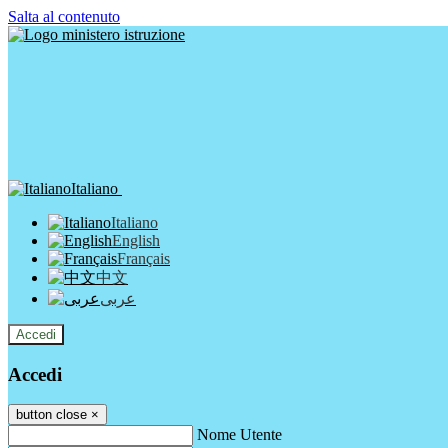
Salta al contenuto
Italiano
Italiano
English
Français
中文
عربى
Accedi
Accedi
button close
×
Nome Utente