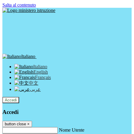
Salta al contenuto
Italiano
Italiano
English
Français
中文
عربى
Accedi
Accedi
button close
×
Nome Utente