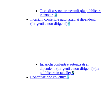
Tassi di assenza trimestrali (da pubblicare
in tabelle)
4
Incarichi conferiti e autorizzati ai dipendenti
(dirigenti e non dirigenti)
6
Incarichi conferiti e autorizzati ai
dipendenti (dirigenti e non dirigenti) (da
pubblicare in tabelle)
5
Contrattazione collettiva
2