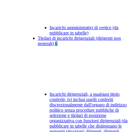
Incarichi amministrativi di vertice (da
pubblicare in tabelle)
Titolari di incarichi dirigenziali (dirigenti non
generali)
6
Incarichi dirigenziali, a qualsiasi titolo
conferiti, ivi inclusi quelli conferiti
discrezionalmente dall'organo di indirizzo
politico senza procedure pubbliche di
selezione e titolari di posizione
organizzativa con funzioni dirigenziali (da
pubblicare in tabelle che distinguano le
seguenti situazioni: dirigenti, dirigenti