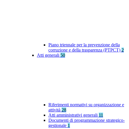
Piano triennale per la prevenzione della
corruzione e della trasparenza (PTPCT)
2
Atti generali
50
Riferimenti normativi su organizzazione e
attività
28
Atti amministrativi generali
11
Documenti di programmazione strategico-
gestionale
1