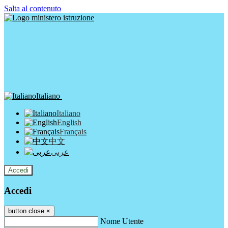
Salta al contenuto
Italiano
Italiano
English
Français
中文
عربى
Accedi
Accedi
button close
×
Nome Utente