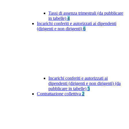
Tassi di assenza trimestrali (da pubblicare
in tabelle)
4
Incarichi conferiti e autorizzati ai dipendenti
(dirigenti e non dirigenti)
6
Incarichi conferiti e autorizzati ai
dipendenti (dirigenti e non dirigenti) (da
pubblicare in tabelle)
5
Contrattazione collettiva
2