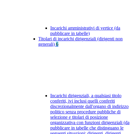
Incarichi amministrativi di vertice (da
pubblicare in tabelle)
Titolari di incarichi dirigenziali (dirigenti non
generali)
6
Incarichi dirigenziali, a qualsiasi titolo
conferiti, ivi inclusi quelli conferiti
discrezionalmente dall'organo di indirizzo
politico senza procedure pubbliche di
selezione e titolari di posizione
organizzativa con funzioni dirigenziali (da
pubblicare in tabelle che distinguano le
seguenti situazioni: dirigenti, dirigenti