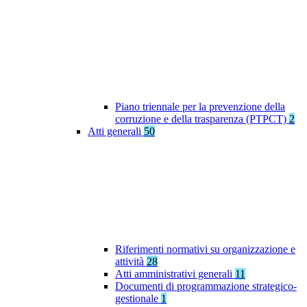
Piano triennale per la prevenzione della
corruzione e della trasparenza (PTPCT)
2
Atti generali
50
Riferimenti normativi su organizzazione e
attività
28
Atti amministrativi generali
11
Documenti di programmazione strategico-
gestionale
1