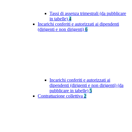
Tassi di assenza trimestrali (da pubblicare
in tabelle)
4
Incarichi conferiti e autorizzati ai dipendenti
(dirigenti e non dirigenti)
6
Incarichi conferiti e autorizzati ai
dipendenti (dirigenti e non dirigenti) (da
pubblicare in tabelle)
5
Contrattazione collettiva
2