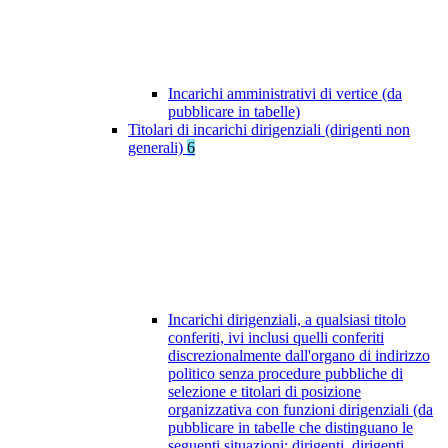
Incarichi amministrativi di vertice (da
pubblicare in tabelle)
Titolari di incarichi dirigenziali (dirigenti non
generali)
6
Incarichi dirigenziali, a qualsiasi titolo
conferiti, ivi inclusi quelli conferiti
discrezionalmente dall'organo di indirizzo
politico senza procedure pubbliche di
selezione e titolari di posizione
organizzativa con funzioni dirigenziali (da
pubblicare in tabelle che distinguano le
seguenti situazioni: dirigenti, dirigenti