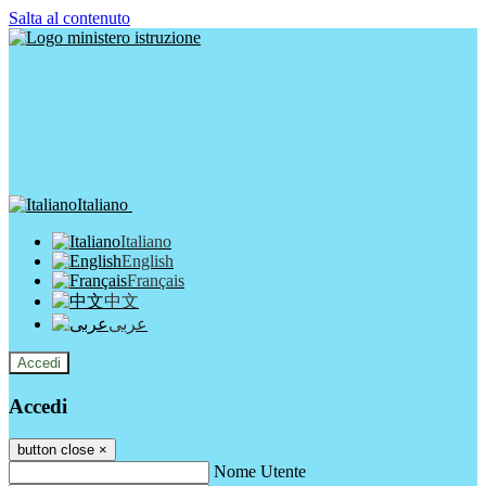
Salta al contenuto
Italiano
Italiano
English
Français
中文
عربى
Accedi
Accedi
button close
×
Nome Utente