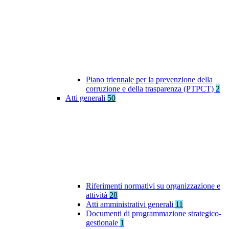
Piano triennale per la prevenzione della
corruzione e della trasparenza (PTPCT)
2
Atti generali
50
Riferimenti normativi su organizzazione e
attività
28
Atti amministrativi generali
11
Documenti di programmazione strategico-
gestionale
1